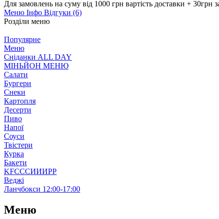
Для замовлень на суму від 1000 грн вартість доставки + 30грн 
Меню
Інфо
Відгуки (6)
Розділи меню
Популярне
Меню
Сніданки ALL DAY
МІНЬЙОН МЕНЮ
Салати
Бургери
Снеки
Картопля
Десерти
Пиво
Напої
Соуси
Твістери
Курка
Бакети
KFCCCИИИРР
Веджі
Ланчбокси 12:00-17:00
Меню