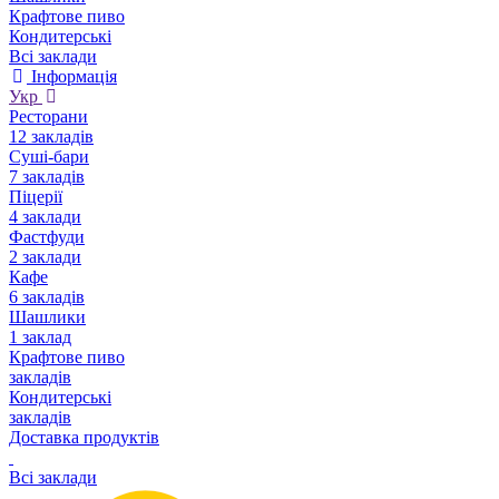
Крафтове пиво
Кондитерські
Всі заклади
Інформація
Укр
Ресторани
12 закладів
Суші-бари
7 закладів
Піцерії
4 заклади
Фастфуди
2 заклади
Кафе
6 закладів
Шашлики
1 заклад
Крафтове пиво
закладів
Кондитерські
закладів
Доставка продуктів
Всі заклади