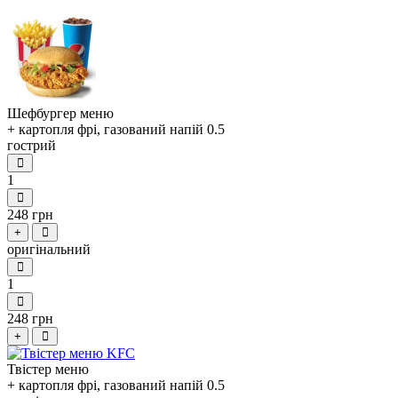
Шефбургер меню
+ картопля фрі, газований напій 0.5
гострий
1
248 грн
+
оригінальний
1
248 грн
+
Твістер меню
+ картопля фрі, газований напій 0.5