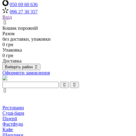
050 69 60 636
096 27 30 357
Вхід
Кошик порожній
Разом
без доставки, упаковки
0 грн
Упаковка
0 грн
Доставка
Виберіть район
Оформити замовлення
Ресторани
Суші-бари
Піцерії
Фастфуди
Кафе
Шашлики