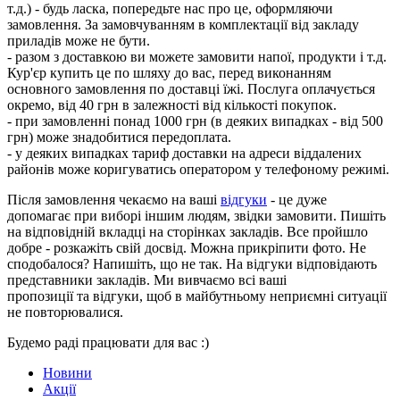
т.д.) - будь ласка, попередьте нас про це, оформляючи
замовлення. За замовчуванням в комплектації від закладу
приладів може не бути.
- разом з доставкою ви можете замовити напої, продукти і т.д.
Кур'єр купить це по шляху до вас, перед виконанням
основного замовлення по доставці їжі. Послуга оплачується
окремо, від 40 грн в залежності від кількості покупок.
- при замовленні понад 1000 грн (в деяких випадках - від 500
грн) може знадобитися передоплата.
- у деяких випадках тариф доставки на адреси віддалених
районів може коригуватись оператором у телефоному режимі.
Після замовлення чекаємо на ваші
відгуки
- це дуже
допомагає при виборі іншим людям, звідки замовити. Пишіть
на відповідній вкладці на сторінках закладів. Все пройшло
добре - розкажіть свій досвід. Можна прикріпити фото. Не
сподобалося? Напишіть, що не так. На відгуки відповідають
представники закладів. Ми вивчаємо всі ваші
пропозиції та відгуки, щоб в майбутньому неприємні ситуації
не повторювалися.
Будемо раді працювати для вас :)
Новини
Акції