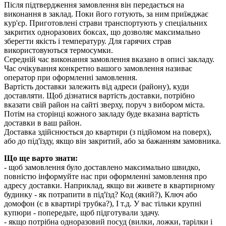
Після підтвердження замовлення він передається на
виконання в заклад. Поки його готують, за ним приїжджає
кур'єр. Приготовлені страви транспортують у спеціальних
закритих одноразових боксах, що дозволяє максимально
зберегти якість і температуру. Для гарячих страв
використовуються термосумки.
Середній час виконання замовлення вказано в описі закладу.
Час очікування конкретно вашого замовлення називає
оператор при оформленні замовлення.
Вартість доставки залежить від адреси (району), куди
доставляти. Щоб дізнатися вартість доставки, потрібно
вказати свій район на сайті зверху, поруч з вибором міста.
Потім на сторінці кожного закладу буде вказана вартість
доставки в ваш район.
Доставка здійснюється до квартири (з підйомом на поверх),
або до під'їзду, якщо він закритий, або за бажанням замовника.
Що ще варто знати:
- щоб замовлення було доставлено максимально швидко,
повністю інформуйте нас при оформленні замовлення про
адресу доставки. Наприклад, якщо ви живете в квартирному
будинку - як потрапити в під'їзд? Код (який?), Ключ або
домофон (є в квартирі трубка?), І т.д. У вас тільки крупні
купюри - попередьте, щоб підготували здачу.
- якщо потрібна одноразовий посуд (вилки, ложки, тарілки і