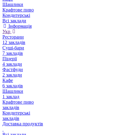
Шашлики
Крафтове пиво
Кондитерські
Всі заклади
Інформація
Укр
Ресторани
12 закладів
Суші-бари
7 закладів
Піцерії
4 заклади
Фастфуди
2 заклади
Кафе
6 закладів
Шашлики
1 заклад
Крафтове пиво
закладів
Кондитерські
закладів
Доставка продуктів
Всі заклади