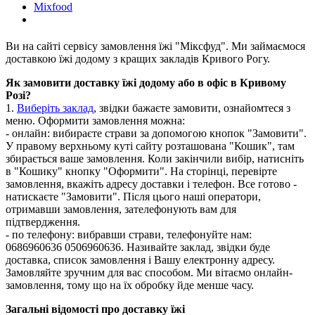
Mixfood
Ви на сайті сервісу замовлення їжі "Міксфуд". Ми займаємося
доставкою їжі додому з кращих закладів Кривого Рогу.
Як замовити доставку їжі додому або в офіс в Кривому
Розі?
1.
Виберіть заклад
, звідки бажаєте замовити, ознайомтеся з
меню. Оформити замовлення можна:
- онлайн: вибираєте страви за допомогою кнопок "Замовити".
У правому верхньому куті сайту розташована "Кошик", там
збирається ваше замовлення. Коли закінчили вибір, натисніть
в "Кошику" кнопку "Оформити". На сторінці, перевірте
замовлення, вкажіть адресу доставки і телефон. Все готово -
натискаєте "Замовити". Після цього наші оператори,
отримавши замовлення, зателефонують вам для
підтвердження.
- по телефону: вибравши страви, телефонуйте нам:
0686960636 0506960636. Називайте заклад, звідки буде
доставка, список замовлення і Вашу електронну адресу.
Замовляйте зручним для вас способом. Ми вітаємо онлайн-
замовлення, тому що на їх обробку йде менше часу.
Загальні відомості про доставку їжі