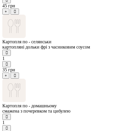
45 грн
+
Картопля по - селянськи
картопляні дольки фрі з часниковим соусом
1
35 грн
+
Картопля по - домашньому
смажена з почеревком та цибулею
1