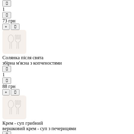
1
73 грн
+
Солянка після свята
збірна м'ясна з копченостями
1
88 грн
+
Крем - суп грибний
вершковий крем - суп з печерицями