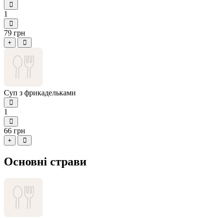
1
79 грн
+
Суп з фрикадельками
1
66 грн
+
Основні страви