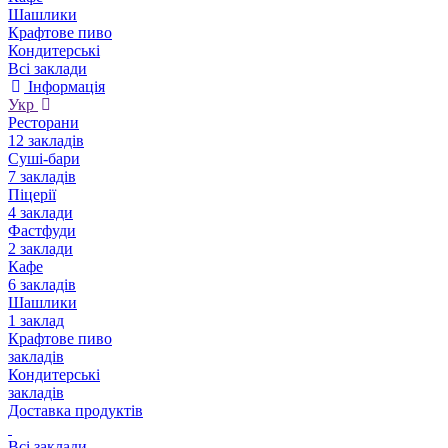
Шашлики
Крафтове пиво
Кондитерські
Всі заклади
Інформація
Укр
Ресторани
12 закладів
Суші-бари
7 закладів
Піцерії
4 заклади
Фастфуди
2 заклади
Кафе
6 закладів
Шашлики
1 заклад
Крафтове пиво
закладів
Кондитерські
закладів
Доставка продуктів
Всі заклади