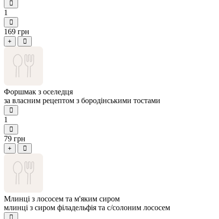
1
169 грн
+
Форшмак з оселедця
за власним рецептом з бородінськими тостами
1
79 грн
+
Млинці з лососем та м'яким сиром
млинці з сиром філадельфія та с/солоним лососем