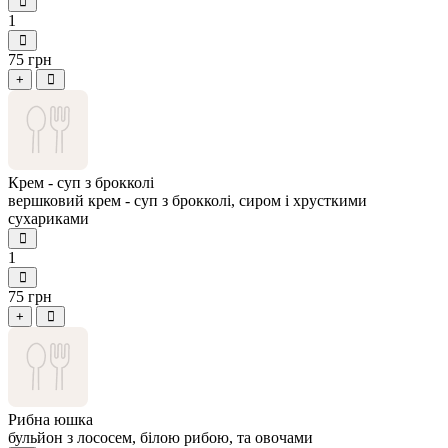
1
75 грн
+
Крем - суп з брокколі
вершковий крем - суп з брокколі, сиром і хрусткими
сухариками
1
75 грн
+
Рибна юшка
бульйон з лососем, білою рибою, та овочами