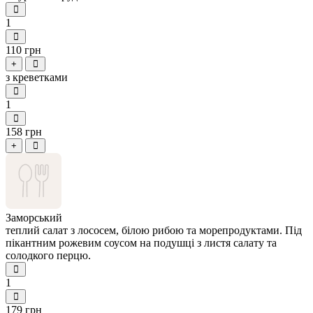
1
110 грн
+
з креветками
1
158 грн
+
Заморський
теплий салат з лососем, білою рибою та морепродуктами. Під
пікантним рожевим соусом на подушці з листя салату та
солодкого перцю.
1
179 грн