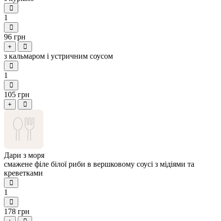
1
96 грн
+
з кальмаром і устричним соусом
1
105 грн
+
Дари з моря
смажене філе білої риби в вершковому соусі з мідіями та
креветками
1
178 грн