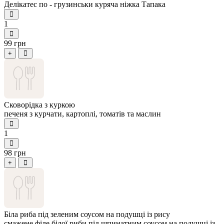
Делікатес по - грузинськи куряча ніжка Тапака
1
99 грн
+
Сковорідка з куркою
печеня з курчати, картоплі, томатів та маслин
1
98 грн
+
Біла риба під зеленим соусом на подушці із рису
смажене філе білої риби під шпинатним соусом на подушці із