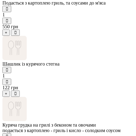
Подається з картоплею гриль, та соусами до м'яса
1
550 грн
+
Шашлик із курячого стегна
1
122 грн
+
Куряча грудка на грилі з беконом та овочами
подається з картоплею - гриль і кисло - солодким соусом