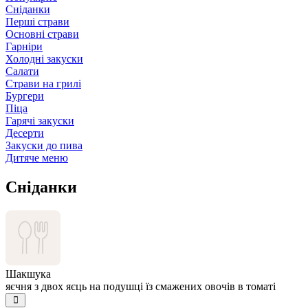
Сніданки
Перші страви
Основні страви
Гарніри
Холодні закуски
Салати
Страви на грилі
Бургери
Піца
Гарячі закуски
Десерти
Закуски до пива
Дитяче меню
Сніданки
Шакшука
яєчня з двох яєць на подушці їз смажених овочів в томаті