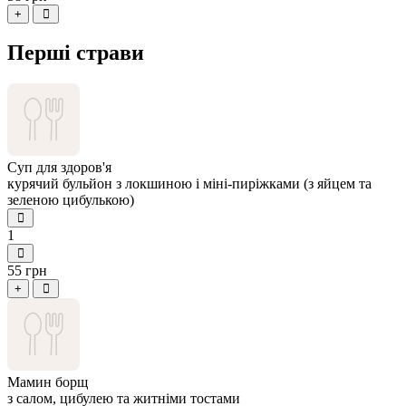
+
Перші страви
Суп для здоров'я
курячий бульйон з локшиною і міні-пиріжками (з яйцем та
зеленою цибулькою)
1
55 грн
+
Мамин борщ
з салом, цибулею та житніми тостами