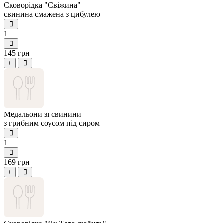
Сковорідка "Свіжина"
свинина смажена з цибулею
1
145 грн
+
Медальони зі свинини
з грибним соусом під сиром
1
169 грн
+