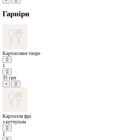
+
Гарніри
Картопляне пюре
1
35 грн
+
Картопля фрі
з кетчупом
1