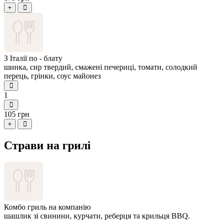
+
З Італії по - блату
шинка, сир твердий, смажені печериці, томати, солодкий
перець, грінки, соус майонез
1
105 грн
+
Страви на грилі
Комбо гриль на компанію
шашлик зі свинини, курчати, реберця та крильця BBQ.