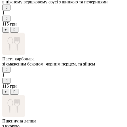
в ніжному вершковому соусі з шинкою та печерицями
1
115 грн
+
Паста карбонара
зі смаженим беконом, чорним перцем, та яйцем
1
115 грн
+
Пшенична лапша
з куркою