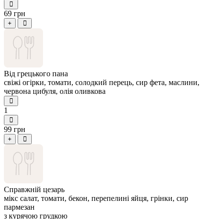
69 грн
+
Від грецького пана
свіжі огірки, томати, солодкий перець, сир фета, маслини,
червона цибуля, олія оливкова
1
99 грн
+
Справжній цезарь
мікс салат, томати, бекон, перепелині яйця, грінки, сир
пармезан
з курячою грудкою