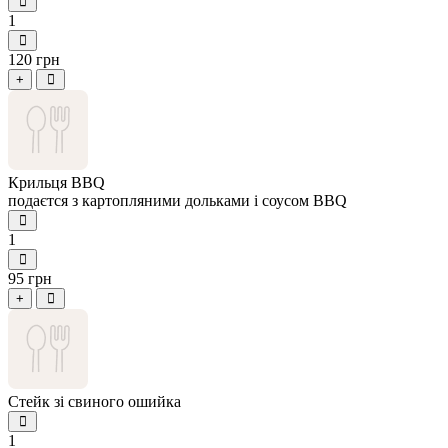
1
120 грн
+
Крильця BBQ
подаєтся з картопляними дольками і соусом BBQ
1
95 грн
+
Стейк зі свиного ошийка
1