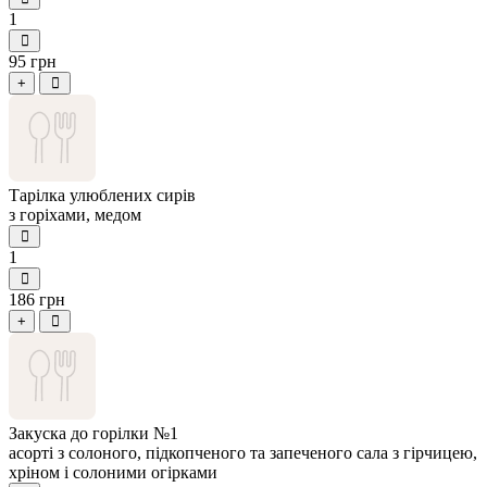
1
95 грн
+
Тарілка улюблених сирів
з горіхами, медом
1
186 грн
+
Закуска до горілки №1
асорті з солоного, підкопченого та запеченого сала з гірчицею,
хріном і солоними огірками