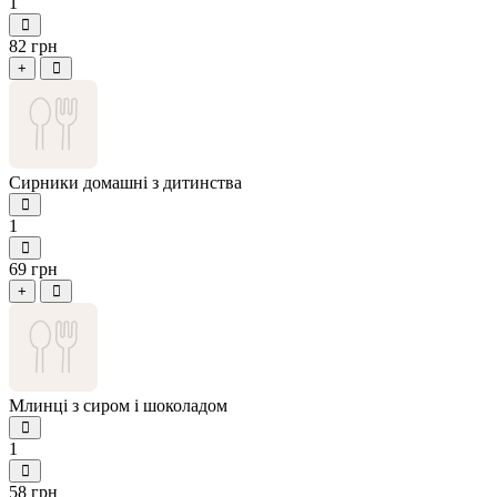
1
82 грн
+
Сирники домашні з дитинства
1
69 грн
+
Млинці з сиром і шоколадом
1
58 грн