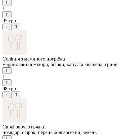
1
95 грн
+
Соління з маминого погрібка
мариновані помідори, огірки, капуста квашена, гриби
1
98 грн
+
Свіжі овочі з грядки
помідор, огірок, перець болгарський, зелень