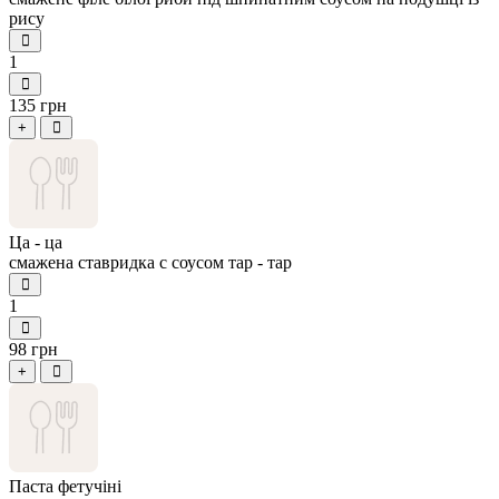
рису
1
135 грн
+
Ца - ца
смажена ставридка с соусом тар - тар
1
98 грн
+
Паста фетучіні