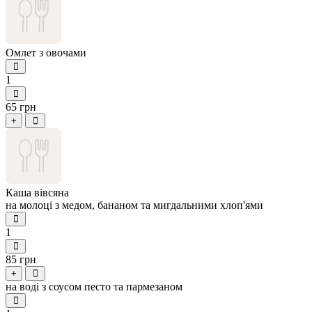
Омлет з овочами
1
65 грн
+
Каша вівсяна
на молоці з медом, бананом та мигдальними хлоп'ями
1
85 грн
+
на воді з соусом песто та пармезаном