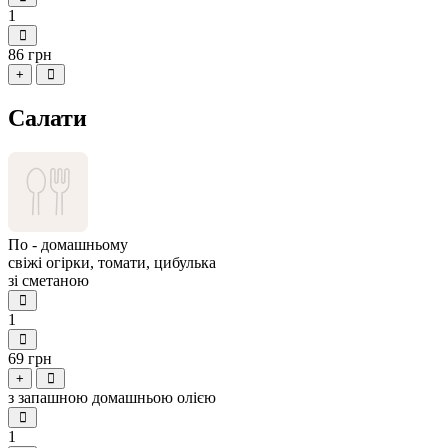
1
86 грн
+
Салати
По - домашньому
свіжі огірки, томати, цибулька
зі сметаною
1
69 грн
+
з запашною домашньою олією
1