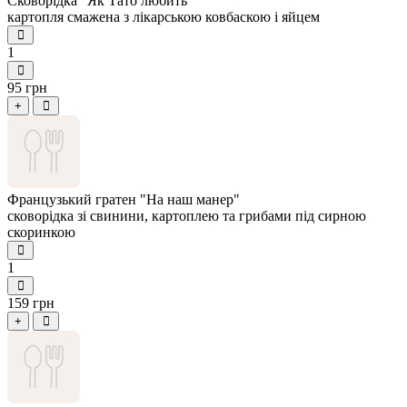
Сковорідка "Як Тато любить"
картопля смажена з лікарською ковбаскою і яйцем
1
95 грн
+
Французький гратен "На наш манер"
сковорідка зі свинини, картоплею та грибами під сирною
скоринкою
1
159 грн
+