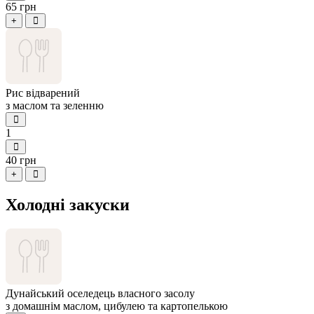
65 грн
+
Рис відварений
з маслом та зеленню
1
40 грн
+
Холодні закуски
Дунайський оселедець власного засолу
з домашнім маслом, цибулею та картопелькою