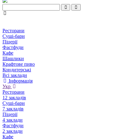
Ресторани
Суші-бари
Піцерії
Фастфуди
Кафе
Шашлики
Крафтове пиво
Кондитерські
Всі заклади
Інформація
Укр
Ресторани
12 закладів
Суші-бари
7 закладів
Піцерії
4 заклади
Фастфуди
2 заклади
Кафе