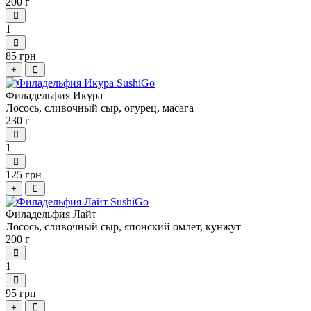
200 г
1
85 грн
+
Филадельфия Икура
Лосось, сливочный сыр, огурец, масага
230 г
1
125 грн
+
Филадельфия Лайт
Лосось, сливочный сыр, японский омлет, кунжут
200 г
1
95 грн
+