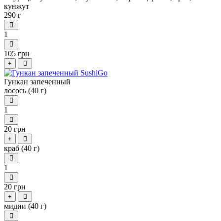
кунжут
290 г
1
105 грн
+
Гункан запеченный
лосось (40 г)
1
20 грн
+
краб (40 г)
1
20 грн
+
мидии (40 г)