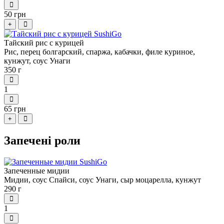
50 грн
+
Тайский рис с курицей
Рис, перец болгарский, спаржа, кабачки, филе куриное,
кунжут, соус Унаги
350 г
1
65 грн
+
Запечені роли
Запеченные мидии
Мидии, соус Спайси, соус Унаги, сыр моцарелла, кунжут
290 г
1