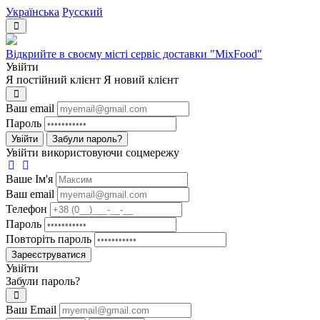
Українська
Русский
Відкрийте в своєму місті сервіс доставки "MixFood"
Увійти
Я постійний клієнт
Я новий клієнт
Ваш email
Пароль
Увійти
Забули пароль?
Увійти використовуючи соцмережу
Ваше Iм'я
Ваш email
Телефон
Пароль
Повторіть пароль
Зареєструватися
Увійти
Забули пароль?
Ваш Email