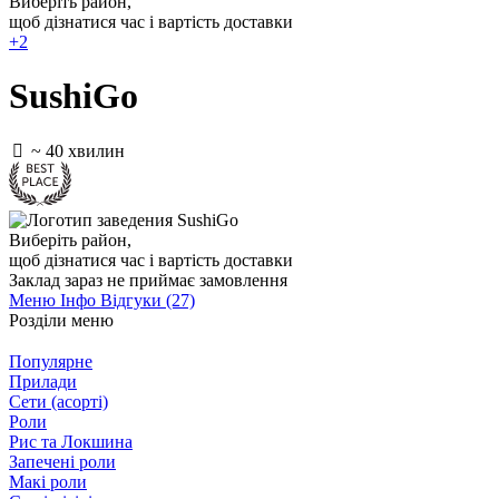
Виберіть район
,
щоб дізнатися час і вартість доставки
+2
SushiGo
~ 40 хвилин
Виберіть район
,
щоб дізнатися час і вартість доставки
Заклад зараз не приймає замовлення
Меню
Інфо
Відгуки (27)
Розділи меню
Популярне
Прилади
Сети (асорті)
Роли
Рис та Локшина
Запечені роли
Макі роли