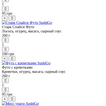
1
95 грн
+
Старк Спайси Футо
Лосось, огурец, масага, сырный соус
260 г
1
100 грн
+
Футо с креветками
Креветки, огурец, масага, сырный соус
260 г
1
95 грн
+