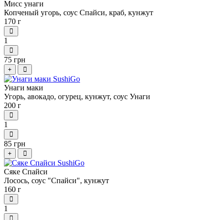
Мисс унаги
Копченый угорь, соус Спайси, краб, кунжут
170 г
1
75 грн
+
Унаги маки
Угорь, авокадо, огурец, кунжут, соус Унаги
200 г
1
85 грн
+
Сяке Спайси
Лосось, соус "Спайси", кунжут
160 г
1