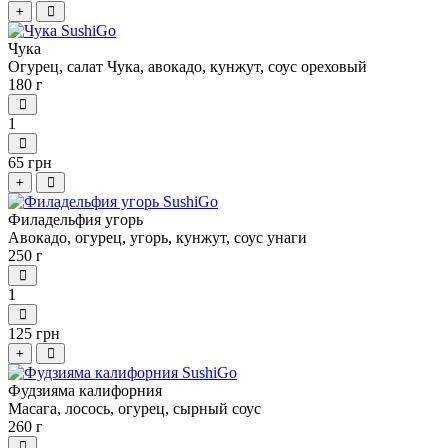
+
Чука
Огурец, салат Чука, авокадо, кунжут, соус ореховый
180 г
1
65 грн
+
Филадельфия угорь
Авокадо, огурец, угорь, кунжут, соус унаги
250 г
1
125 грн
+
Фудзияма калифорния
Масага, лосось, огурец, сырный соус
260 г