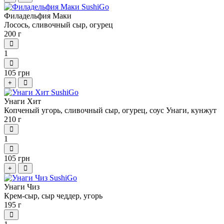
Филадельфия Маки
Лосось, сливочный сыр, огурец
200 г
1
105 грн
+
Унаги Хит
Копченый угорь, сливочный сыр, огурец, соус Унаги, кунжут
210 г
1
105 грн
+
Унаги Чиз
Крем-сыр, сыр чеддер, угорь
195 г