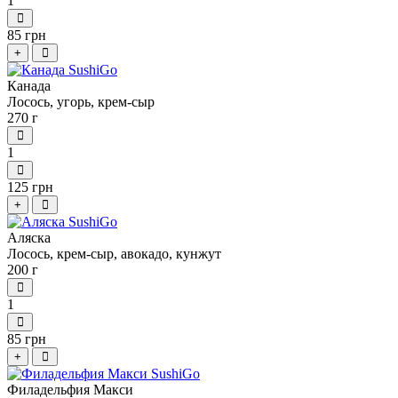
1
85 грн
+
Канада
Лосось, угорь, крем-сыр
270 г
1
125 грн
+
Аляска
Лосось, крем-сыр, авокадо, кунжут
200 г
1
85 грн
+
Филадельфия Макси