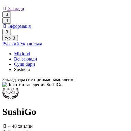
Заклади
Інформація
Укр
Русский
Українська
Mixfood
Всі заклади
Суші-бари
SushiGo
Заклад зараз не приймає замовлення
SushiGo
~ 40 хвилин