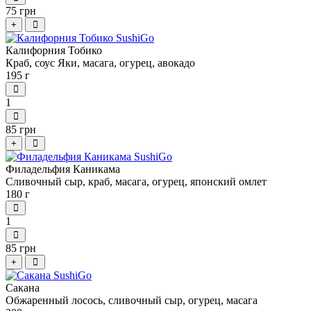
75 грн
+
Калифорния Тобико
Краб, соус Яки, масага, огурец, авокадо
195 г
1
85 грн
+
Филадельфия Каникама
Сливочный сыр, краб, масага, огурец, японский омлет
180 г
1
85 грн
+
Сакана
Обжаренный лосось, сливочный сыр, огурец, масага