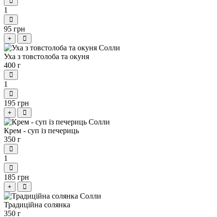
1
95 грн
+
Уха з товстолоба та окуня
400 г
1
195 грн
+
Крем - суп із печериць
350 г
1
185 грн
+
Традиційна солянка
350 г