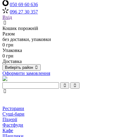
050 69 60 636
096 27 30 357
Вхід
Кошик порожній
Разом
без доставки, упаковки
0 грн
Упаковка
0 грн
Доставка
Виберіть район
Оформити замовлення
Ресторани
Суші-бари
Піцерії
Фастфуди
Кафе
Шашлики