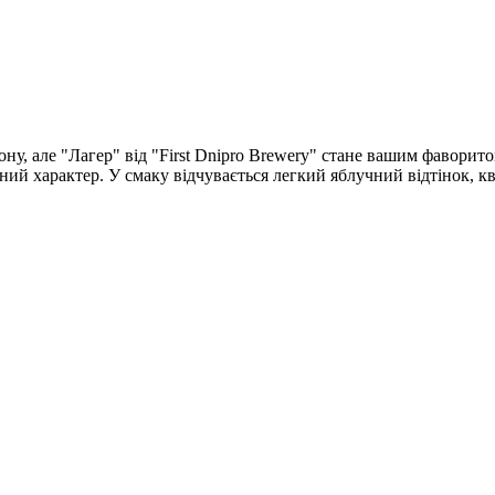
ну, але "Лагер" від "First Dnipro Brewery" стане вашим фаворит
ний характер. У смаку відчувається легкий яблучний відтінок, кві