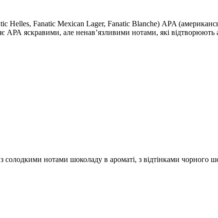
c Helles, Fanatic Mexican Lager, Fanatic Blanche) APA (американ
яє АРА яскравими, але ненав’язливими нотами, які відтворюють 
, з солодкими нотами шоколаду в ароматі, з відтінками чорного ш