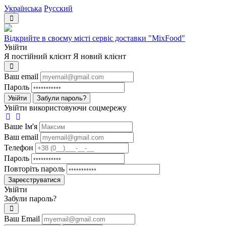
Українська
Русский
Відкрийте в своєму місті сервіс доставки "MixFood"
Увійти
Я постійний клієнт
Я новий клієнт
Ваш email
Пароль
Увійти
Забули пароль?
Увійти використовуючи соцмережу
Ваше Iм'я
Ваш email
Телефон
Пароль
Повторіть пароль
Зареєструватися
Увійти
Забули пароль?
Ваш Email