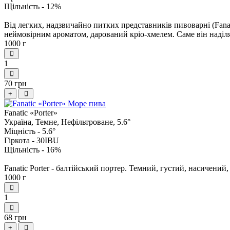
Щільність - 12
%
Від легких, надзвичайно питких представників пивоварні (Fanati
неймовірним ароматом, дарований кріо-хмелем. Саме він наділ
1000 г
1
70 грн
+
Fanatic «Porter»
Україна, Темне, Нефільтроване, 5.6°
Міцність - 5.6
°
Гіркота - 30
IBU
Щільність - 16
%
Fanatic Porter - балтійський портер. Темний, густий, насичений
1000 г
1
68 грн
+