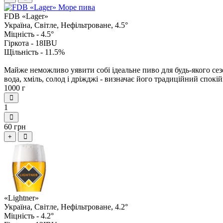
FDB «Lager»
Україна, Світле, Нефільтроване, 4.5°
Міцність - 4.5
°
Гіркота - 18
IBU
Щільність - 11.5
%
Майже неможливо уявити собі ідеальне пиво для будь-якого сезо
вода, хміль, солод і дріжджі - визначає його традиційний спокій
1000 г
1
60 грн
+
«Lightner»
Україна, Світле, Нефільтроване, 4.2°
Міцність - 4.2
°