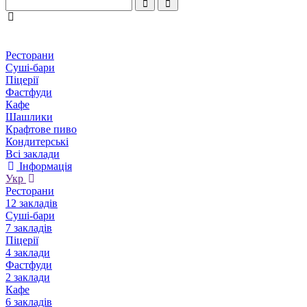
Ресторани
Суші-бари
Піцерії
Фастфуди
Кафе
Шашлики
Крафтове пиво
Кондитерські
Всі заклади
Інформація
Укр
Ресторани
12 закладів
Суші-бари
7 закладів
Піцерії
4 заклади
Фастфуди
2 заклади
Кафе
6 закладів