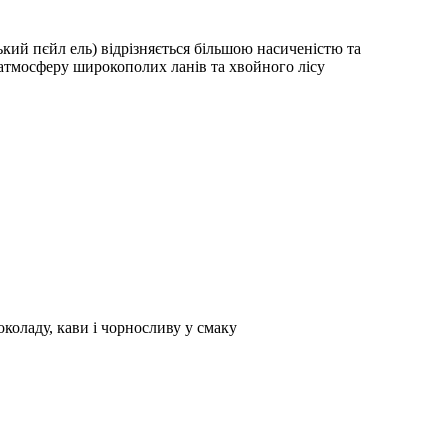
ський пєйл ель) відрізняється більшою насиченістю та
атмосферу широкополих ланів та хвойного лісу
околаду, кави і чорносливу у смаку