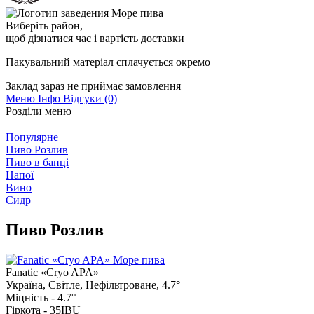
Виберіть район
,
щоб дізнатися час і вартість доставки
Пакувальний матеріал сплачується окремо
Заклад зараз не приймає замовлення
Меню
Інфо
Відгуки (0)
Розділи меню
Популярне
Пиво Розлив
Пиво в банці
Напої
Вино
Сидр
Пиво Розлив
Fanatic «Cryo APA»
Україна, Світле, Нефільтроване, 4.7°
Міцність - 4.7
°
Гіркота - 35
IBU