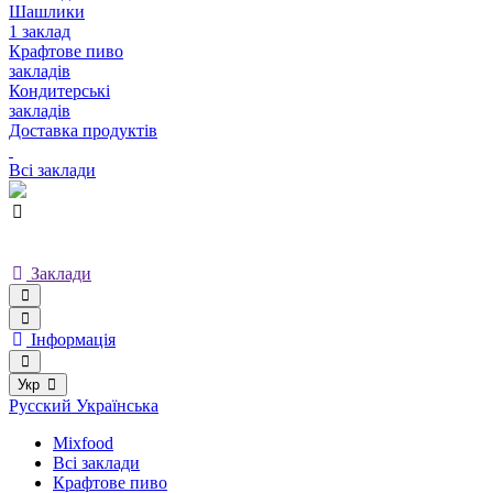
Шашлики
1 заклад
Крафтове пиво
закладів
Кондитерські
закладів
Доставка продуктів
Всі заклади
Заклади
Інформація
Укр
Русский
Українська
Mixfood
Всі заклади
Крафтове пиво