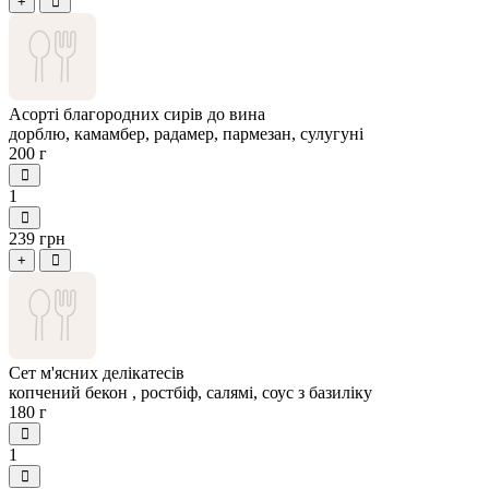
+
Асорті благородних сирів до вина
дорблю, камамбер, радамер, пармезан, сулугуні
200 г
1
239 грн
+
Сет м'ясних делікатесів
копчений бекон , ростбіф, салямі, соус з базиліку
180 г
1