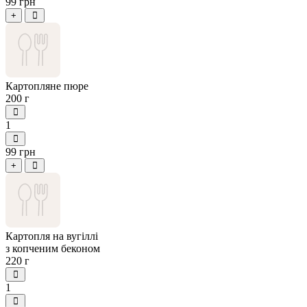
99 грн
+
Картопляне пюре
200 г
1
99 грн
+
Картопля на вугіллі
з копченим беконом
220 г
1