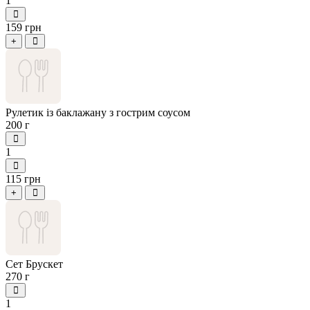
1
159 грн
+
Рулетик із баклажану з гострим соусом
200 г
1
115 грн
+
Сет Брускет
270 г
1