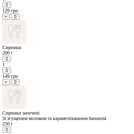
129 грн
+
Сирники
200 г
1
149 грн
+
Сирники запечені
Зі згущеним молоком та карамелізованим бананом
250 г