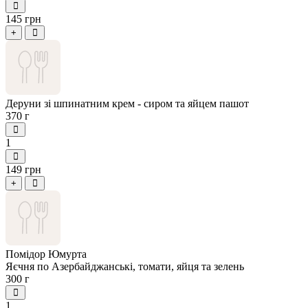
145 грн
+
Деруни зі шпинатним крем - сиром та яйцем пашот
370 г
1
149 грн
+
Помідор Юмурта
Яєчня по Азербайджанські, томати, яйця та зелень
300 г
1