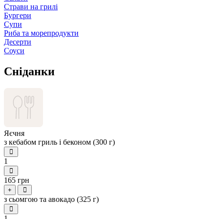
Страви на грилі
Бургери
Супи
Риба та морепродукти
Десерти
Соуси
Сніданки
Яєчня
з кебабом гриль і беконом (300 г)
1
165 грн
+
з сьомгою та авокадо (325 г)
1