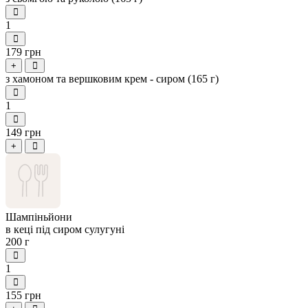
1
179 грн
+
з хамоном та вершковим крем - сиром (165 г)
1
149 грн
+
Шампіньйони
в кеці під сиром сулугуні
200 г
1
155 грн