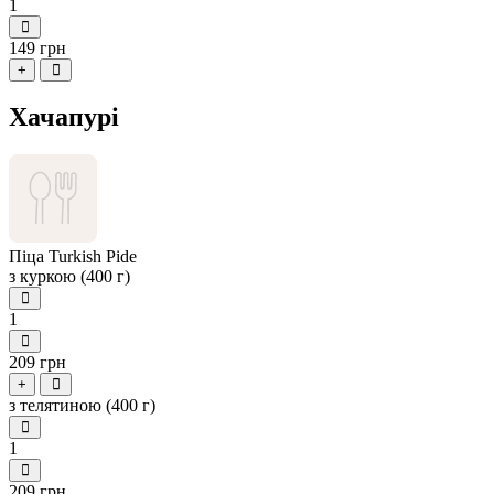
1
149 грн
+
Хачапурі
Піца Turkish Pide
з куркою (400 г)
1
209 грн
+
з телятиною (400 г)
1
209 грн