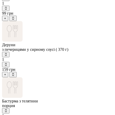
1
99 грн
+
Деруни
з печерицями у сирному соусі ( 370 г)
1
159 грн
+
Бастурма з телятини
порция