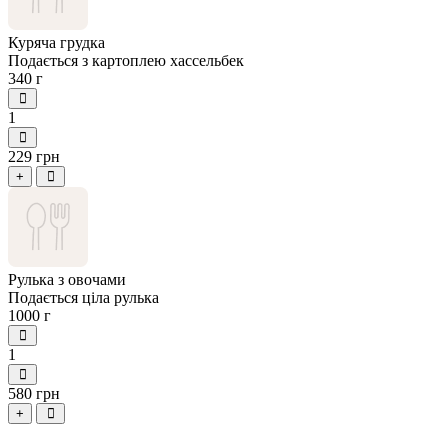
Куряча грудка
Подається з картоплею хассельбек
340 г
1
229 грн
+
Рулька з овочами
Подається ціла рулька
1000 г
1
580 грн
+