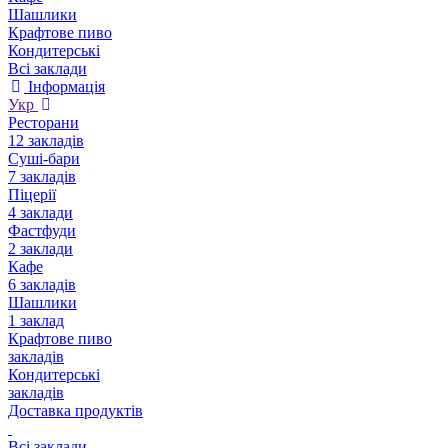
Шашлики
Крафтове пиво
Кондитерські
Всі заклади
Інформація
Укр
Ресторани
12 закладів
Суші-бари
7 закладів
Піцерії
4 заклади
Фастфуди
2 заклади
Кафе
6 закладів
Шашлики
1 заклад
Крафтове пиво
закладів
Кондитерські
закладів
Доставка продуктів
Всі заклади