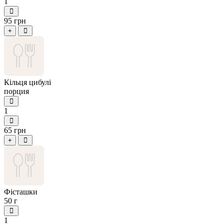
1
95 грн
+
Кільця цибулі
порция
1
65 грн
+
Фісташки
50 г
1