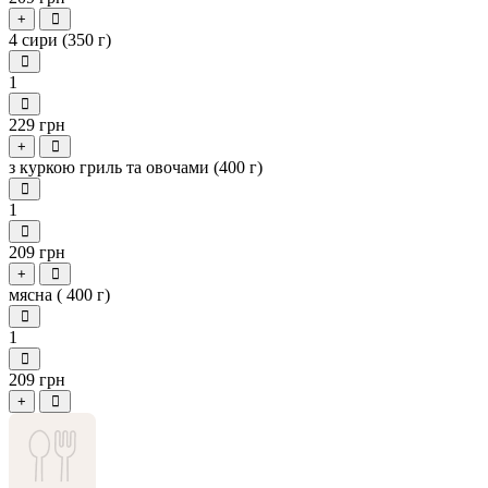
+
4 сири (350 г)
1
229 грн
+
з куркою гриль та овочами (400 г)
1
209 грн
+
мясна ( 400 г)
1
209 грн
+