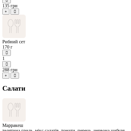
135 грн
+
Рибний сет
170 г
1
288 грн
+
Салати
Марракеш
телятина гриль, мікс салатів, томати, перець, червона цибуля,