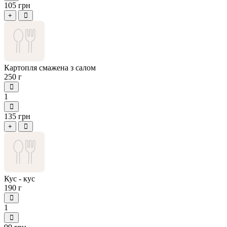
105 грн
+
Картопля смажена з салом
250 г
1
135 грн
+
Кус - кус
190 г
1