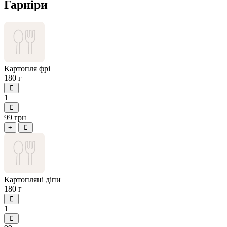
Гарніри
Картопля фрі
180 г
1
99 грн
+
Картопляні діпи
180 г
1