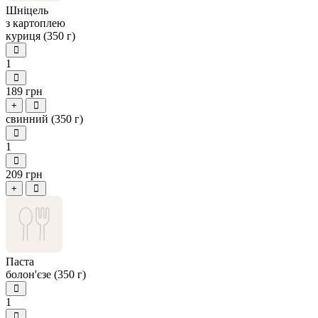
Шніцель
з картоплею
куриця (350 г)
1
189 грн
+
свинний (350 г)
1
209 грн
+
Паста
болон'єзе (350 г)
1