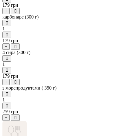
179 грн
+
карбонаре (300 г)
1
179 грн
+
4 сира (300 г)
1
179 грн
+
з морепродуктами ( 350 г)
1
259 грн
+