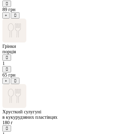
89 грн
+
Грінки
порція
1
65 грн
+
Хрусткий сулугуні
в кукурудзяних пластівцях
180 г