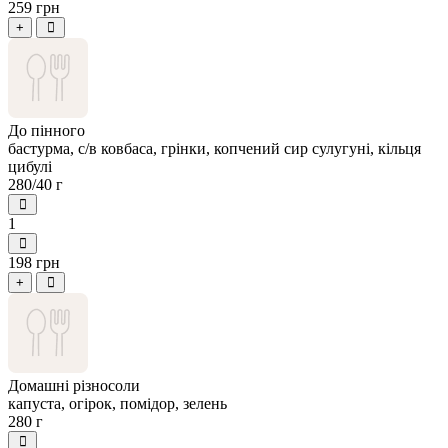
259 грн
+
До пінного
бастурма, с/в ковбаса, грінки, копчений сир сулугуні, кільця
цибулі
280/40 г
1
198 грн
+
Домашні різносоли
капуста, огірок, помідор, зелень
280 г