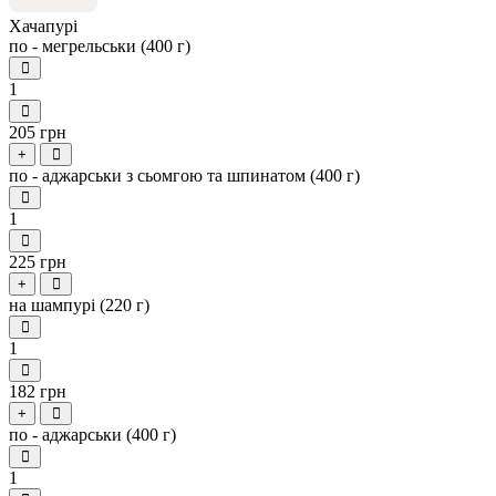
Хачапурі
по - мегрельськи (400 г)
1
205 грн
+
по - аджарськи з сьомгою та шпинатом (400 г)
1
225 грн
+
на шампурі (220 г)
1
182 грн
+
по - аджарськи (400 г)
1