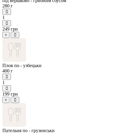
під вершково - грибним соусом
280 г
1
249 грн
+
Плов по - узбецьки
400 г
1
199 грн
+
Пательня по - грузинськи