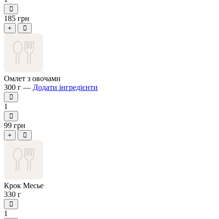
185 грн
+
Омлет з овочами
300 г —
Додати інгредієнти
1
99 грн
+
Крок Месье
330 г
1