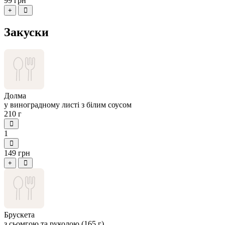
99 грн
+
Закуски
Долма
у виноградному листі з білим соусом
210 г
1
149 грн
+
Брускета
з сьомгою та руколою (165 г)