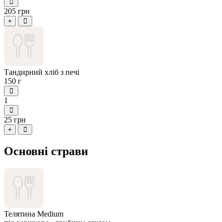
205 грн
+
Тандирний хліб з печі
150 г
1
25 грн
+
Основні страви
Телятина Medium