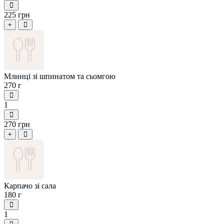
225 грн
+
Млинці зі шпинатом та сьомгою
270 г
1
270 грн
+
Карпачо зі сала
180 г
1