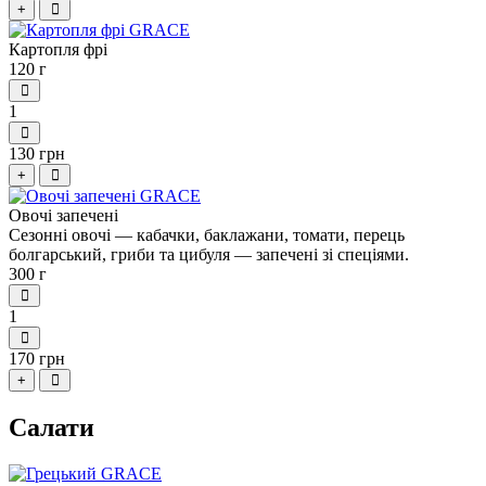
+
Картопля фрі
120 г
1
130 грн
+
Овочі запечені
Сезонні овочі — кабачки, баклажани, томати, перець
болгарський, гриби та цибуля — запечені зі спеціями.
300 г
1
170 грн
+
Салати