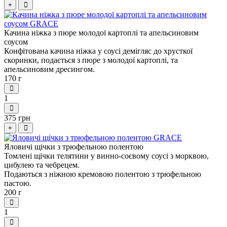
+
Качина ніжка з пюре молодої картоплі та апельсиновим
соусом
Конфітована качина ніжка у соусі демігляс до хрусткої
скоринки, подається з пюре з молодої картоплі, та
апельсиновим дресингом.
170 г
1
375 грн
+
Яловичі щічки з трюфельною полентою
Томлені щічки телятини у винно-соєвому соусі з морквою,
цибулею та чебрецем.
Подаються з ніжною кремовою полентою з трюфельною
пастою.
200 г
1