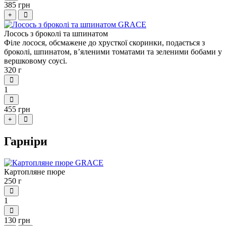
385 грн
+
Лосось з броколі та шпинатом
Філе лосося, обсмажене до хрусткої скоринки, подається з
броколі, шпинатом, в’яленими томатами та зеленими бобами у
вершковому соусі.
320 г
1
455 грн
+
Гарніри
Картопляне пюре
250 г
1
130 грн