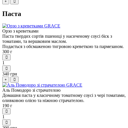
+
Паста
Орзо з креветками
Паста твердих сортів пшениці у насиченому соусі біск з
томатами, та вершковим маслом.
Подається з обсмаженою тигровою креветкою та пармезаном.
300 г
1
340 грн
+
Аль Помодоро зі страчателою
Домашня паста у класичному томатному соусі з чері томатами,
оливковою олією та ніжною страчателою.
190 г
1
290 грн