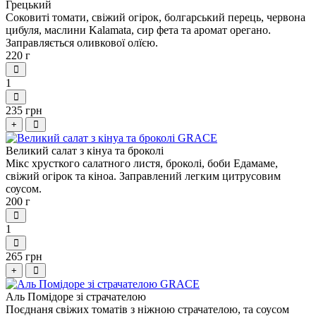
Грецький
Соковиті томати, свіжий огірок, болгарський перець, червона
цибуля, маслини Kalamata, сир фета та аромат орегано.
Заправляється оливкової олїєю.
220 г
1
235 грн
+
Великий салат з кінуа та броколі
Мікс хрусткого салатного листя, броколі, боби Едамаме,
свіжий огірок та кіноа. Заправлений легким цитрусовим
соусом.
200 г
1
265 грн
+
Аль Помідоре зі страчателою
Поєднаня свіжих томатів з ніжною страчателою, та соусом