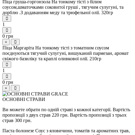
Піца груша-горгонзола На тонкому тісті з білим
соусом,шматочками соковитої груші , тягучим сулугуні, та
дорблю .З додаванням меду та трюфельної олії. 320гр
1
0 грн
+
Піца Маргаріта На тонкому тісті з томатним соусом
поєднуються тягучий сулугуні, вишуканий пармезан, аромат
свіжого базиліку та краплі оливкової олії. 210гр
1
0 грн
+
ОСНОВНІ СТРАВИ
Ви можете обрати по одній страві з кожної категорії. Вартість
пропозиції з двух страв 220 грн. Вартість пропозиції з трьох
страв 300 грн.
Паста болонезе Соус з яловичини, томатів та ароматних трав,