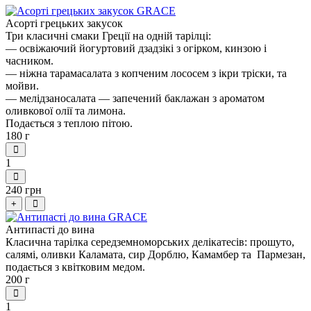
Асорті грецьких закусок
Три класичні смаки Греції на одній тарілці:
— освіжаючий йогуртовий дзадзікі з огірком, кинзою і
часником.
— ніжна тарамасалата з копченим лососем з ікри тріски, та
мойви.
— мелідзаносалата — запечений баклажан з ароматом
оливкової олії та лимона.
Подається з теплою пітою.
180 г
1
240 грн
+
Антипасті до вина
Класична тарілка середземноморських делікатесів: прошуто,
салямі, оливки Каламата, сир Дорблю, Камамбер та Пармезан,
подається з квітковим медом.
200 г
1