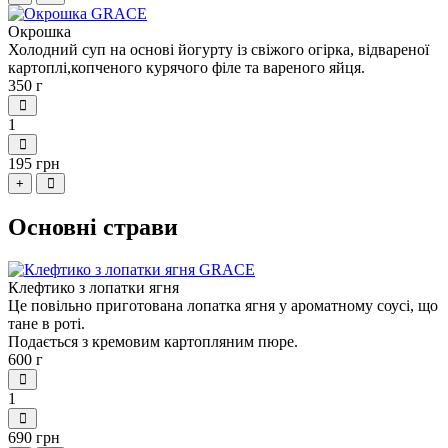
Окрошка
Холодний суп на основі йогурту із свіжого огірка, відвареної
картоплі,копченого курячого філе та вареного яйця.
350 г
1
195 грн
+
Основні страви
Клефтико з лопатки ягня
Це повільно приготована лопатка ягня у ароматному соусі, що
тане в роті.
Подається з кремовим картопляним пюре.
600 г
1
690 грн