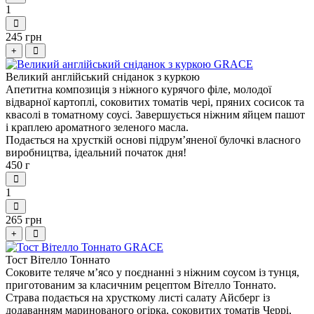
1
245 грн
+
Великий англійський сніданок з куркою
Апетитна композиція з ніжного курячого філе, молодої
відварної картоплі, соковитих томатів чері, пряних сосисок та
квасолі в томатному соусі. Завершується ніжним яйцем пашот
і краплею ароматного зеленого масла.
Подається на хрусткій основі підрум’яненої булочкі власного
виробництва, ідеальний початок дня!
450 г
1
265 грн
+
Тост Вітелло Тоннато
Соковите теляче м’ясо у поєднанні з ніжним соусом із тунця,
приготованим за класичним рецептом Вітелло Тоннато.
Страва подається на хрусткому листі салату Айсберг із
додаванням маринованого огірка, соковитих томатів Черрі,