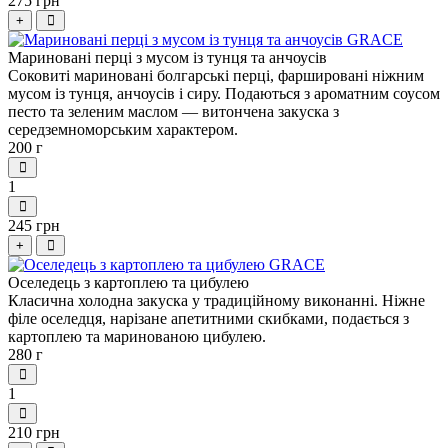
275 грн
+
Мариновані перці з мусом із тунця та анчоусів
Соковиті мариновані болгарські перці, фаршировані ніжним
мусом із тунця, анчоусів і сиру. Подаються з ароматним соусом
песто та зеленим маслом — витончена закуска з
середземноморським характером.
200 г
1
245 грн
+
Оселедець з картоплею та цибулею
Класична холодна закуска у традиційному виконанні. Ніжне
філе оселедця, нарізане апетитними скибками, подається з
картоплею та маринованою цибулею.
280 г
1
210 грн