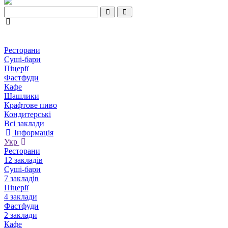
Ресторани
Суші-бари
Піцерії
Фастфуди
Кафе
Шашлики
Крафтове пиво
Кондитерські
Всі заклади
Інформація
Укр
Ресторани
12 закладів
Суші-бари
7 закладів
Піцерії
4 заклади
Фастфуди
2 заклади
Кафе