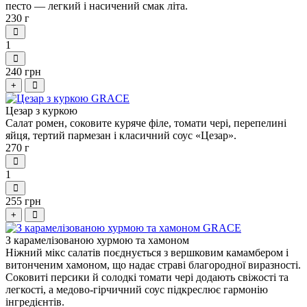
песто — легкий і насичений смак літа.
230 г
1
240 грн
+
Цезар з куркою
Салат ромен, соковите куряче філе, томати чері, перепелині
яйця, тертий пармезан і класичний соус «Цезар».
270 г
1
255 грн
+
З карамелізованою хурмою та хамоном
Ніжний мікс салатів поєднується з вершковим камамбером і
витонченим хамоном, що надає страві благородної виразності.
Соковиті персики й солодкі томати чері додають свіжості та
легкості, а медово-гірчичний соус підкреслює гармонію
інгредієнтів.