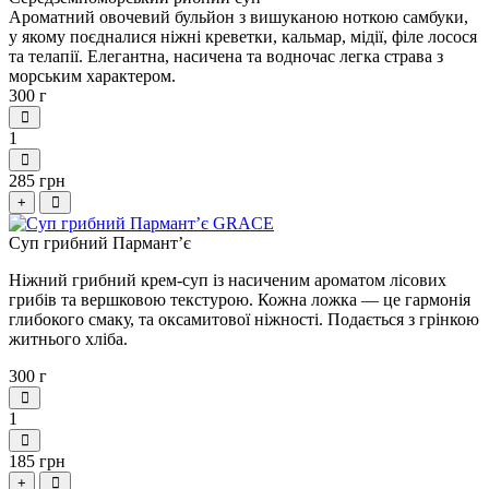
Ароматний овочевий бульйон з вишуканою ноткою самбуки,
у якому поєдналися ніжні креветки, кальмар, мідії, філе лосося
та телапії. Елегантна, насичена та водночас легка страва з
морським характером.
300 г
1
285 грн
+
Суп грибний Пармантʼє
Ніжний грибний крем-суп із насиченим ароматом лісових
грибів та вершковою текстурою. Кожна ложка — це гармонія
глибокого смаку, та оксамитової ніжності. Подається з грінкою
житнього хліба.
300 г
1
185 грн
+