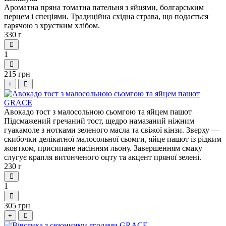
Ароматна пряна томатна пательня з яйцями, болгарським
перцем і спеціями. Традиційна східна страва, що подається
гарячою з хрустким хлібом.
330 г
1
215 грн
+
Авокадо тост з малосольною сьомгою та яйцем пашот
Підсмажений гречаний тост, щедро намазаний ніжним
гуакамоле з нотками зеленого масла та свіжої кінзи. Зверху —
скибочки делікатної малосольної сьомги, яйце пашот із рідким
жовтком, присипане насінням льону. Завершенням смаку
слугує крапля витонченого оцту та акцент пряної зелені.
230 г
1
305 грн
+