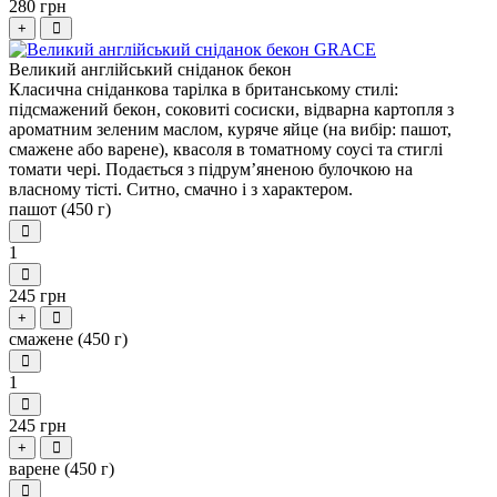
280 грн
+
Великий англійський сніданок бекон
Класична сніданкова тарілка в британському стилі:
підсмажений бекон, соковиті сосиски, відварна картопля з
ароматним зеленим маслом, куряче яйце (на вибір: пашот,
смажене або варене), квасоля в томатному соусі та стиглі
томати чері. Подається з підрум’яненою булочкою на
власному тісті. Ситно, смачно і з характером.
пашот (450 г)
1
245 грн
+
смажене (450 г)
1
245 грн
+
варене (450 г)