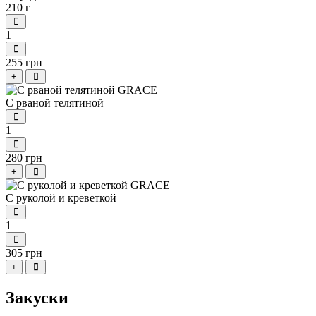
210 г
1
255 грн
+
С рваной телятиной
1
280 грн
+
С руколой и креветкой
1
305 грн
+
Закуски