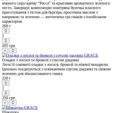
ніжного сиру-крему “Расса” та краплями ароматного зеленого
песто. Завершує композицію повітряна булочка власного
приготування з тістом для бургера, просочена маслом з
паприкою та зеленню — витончена гра смаків з італійським
характером.
260 г
1
205 грн
+
Оладки з лосося та броколі з соусом дзадзикі
Легкі й соковиті оладки з лосося, броколі та ніжної моцарели.
Ідеально поєднуються з освіжаючим соусом дзадзикі та свіжою
зеленню для збалансованого смаку.
220 г
1
250 грн
+
Шакшука