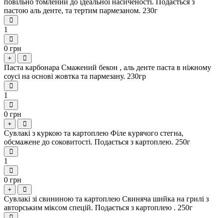
повільно томлений до ідеальної насиченості. Подається з
пастою аль денте, та тертим пармезаном. 230г
1
0 грн
+
Паста карбонара Смажений бекон , аль денте паста в ніжному
соусі на основі жовтка та пармезану. 230гр
1
0 грн
+
Сувлакі з куркою та картоплею Філе курячого стегна,
обсмажене до соковитості. Подається з картоплею. 250г
1
0 грн
+
Сувлакі зі свининою та картоплею Свиняча шийка на грилі з
авторським міксом спецій. Подається з картоплею . 250г