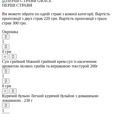
ПЕРШІ СТРАВИ
Ви можете обрати по одній страві з кожної категорії. Вартість
пропозиції з двух страв 220 грн. Вартість пропозиції з трьох
страв 300 грн.
Окрошка
1
0 грн
+
Суп грибний Ніжний грибний крем-суп із насиченим
ароматом лісових грибів та вершковою текстурой 200г
1
0 грн
+
Курячий бульон Легкий курячий бульйон з домашньою
локшиною . 230 г
1