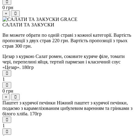
0 грн
+
САЛАТИ ТА ЗАКУСКИ
Ви можете обрати по одній страві з кожної категорії. Вартість
пропозиції з двух страв 220 грн. Вартість пропозиції з трьох
страв 300 грн.
Цезар з куркою Салат ромен, соковите куряче філе, томати
чері, перепелині яйця, тертий пармезан і класичний соус
«Цезар». 180гр
1
0 грн
+
Паштет з курячої печінки Ніжний паштет з курячої печінки,
подаємо з карамелізованим цибулевим варенням та грінками з
білого хліба. 170гр
1