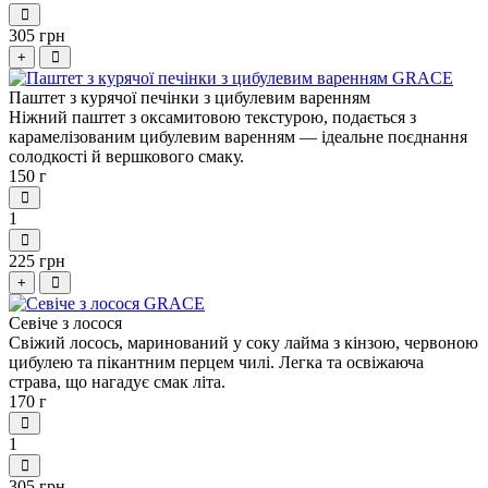
305 грн
+
Паштет з курячої печінки з цибулевим варенням
Ніжний паштет з оксамитовою текстурою, подається з
карамелізованим цибулевим варенням — ідеальне поєднання
солодкості й вершкового смаку.
150 г
1
225 грн
+
Севіче з лосося
Свіжий лосось, маринований у соку лайма з кінзою, червоною
цибулею та пікантним перцем чилі. Легка та освіжаюча
страва, що нагадує смак літа.
170 г
1
305 грн