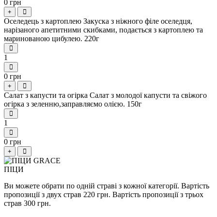
0 грн
+
Оселедець з картоплею Закуска з ніжного філе оселедця,
нарізаного апетитними скибками, подається з картоплею та
маринованою цибулею. 220г
1
0 грн
+
Салат з капусти та огірка Салат з молодої капусти та свіжого
огірка з зеленню,заправляємо олією. 150г
1
0 грн
+
ПІЦИ
Ви можете обрати по одній страві з кожної категорії. Вартість
пропозиції з двух страв 220 грн. Вартість пропозиції з трьох
страв 300 грн.