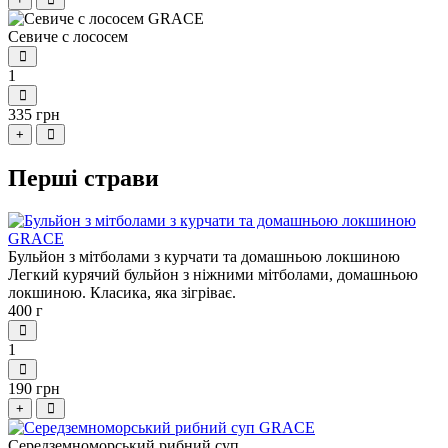
Севиче с лососем
1
335 грн
+
Перші страви
Бульйон з мітболами з курчати та домашньою локшиною
Легкий курячий бульйон з ніжними мітболами, домашньою
локшиною. Класика, яка зігріває.
400 г
1
190 грн
+
Середземноморський рибний суп