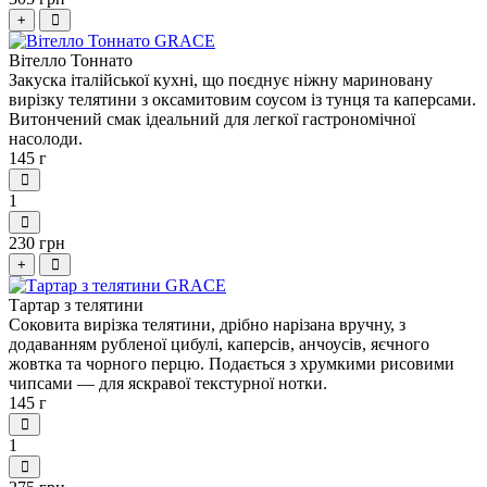
+
Вітелло Тоннато
Закуска італійської кухні, що поєднує ніжну мариновану
вирізку телятини з оксамитовим соусом із тунця та каперсами.
Витончений смак ідеальний для легкої гастрономічної
насолоди.
145 г
1
230 грн
+
Тартар з телятини
Соковита вирізка телятини, дрібно нарізана вручну, з
додаванням рубленої цибулі, каперсів, анчоусів, яєчного
жовтка та чорного перцю. Подається з хрумкими рисовими
чипсами — для яскравої текстурної нотки.
145 г
1