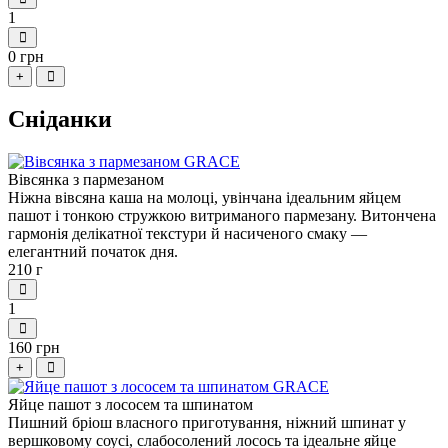
1
0 грн
+
Сніданки
Вівсянка з пармезаном
Ніжна вівсяна каша на молоці, увінчана ідеальним яйцем
пашот і тонкою стружкою витриманого пармезану. Витончена
гармонія делікатної текстури й насиченого смаку —
елегантний початок дня.
210 г
1
160 грн
+
Яйце пашот з лососем та шпинатом
Пишний бріош власного приготування, ніжний шпинат у
вершковому соусі, слабосолений лосось та ідеальне яйце