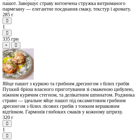
пашот. Завершує страву витончена стружка витриманого
пармезану — елегантне поєднання смаку, текстур і аромату.
285 г
1
335 грн
+
Яйце пашот з куркою та грибним дресингом з білих грибів
Пухкий бріош власного приготування зі смаженою цибулею,
ніжним курячим стегном, та делікатним шпинатом. Родзинка
страви — ідеальне яйце пашот під оксамитовим грибним
дресингом з білих лісових грибів з тонким вершковим
відтінком. Гармонія глибоких смаків у кожному штриху.
320 г
1