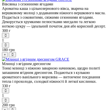
Вівсянка з сезонними ягодами
Ароматна каша з цільнозернового вівса, зварена на
вершковому молоці з додаванням ніжного вершкового масла.
Подається з соковитими, свіжими сезонними ягодами.
Декорується хрумкими пелюстками мигдалю та легкою
ноткою цукру — ідеальний початок дня або корисний десерт.
300 г
1
180 грн
+
Млинці з ягідним дресингом
Тонкі млинці з ніжною заварною начинкою, щедро политі
запашним ягідним дресингом. Подаються з кулькою
ароматного ванільного морозива — витончене поєднання
тепла і прохолоди, солодкої ніжності й легкої кислинки.
330 г
1
200 грн
+