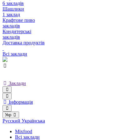
6 закладів
Шашлики
1 заклад
Крафтове пиво
закладів
Кондитерські
закладів
Доставка продуктів
Всі заклади
Заклади
Інформація
Укр
Русский
Українська
Mixfood
Всі заклади