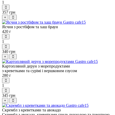
1
357 грн
+
Яєчня з ростбіфом та хаш браун
420 г
1
340 грн
+
Картопляний дерун з морепродуктами
з креветками та сурімі і вершковим соусом
280 г
1
345 грн
+
Скрембл з креветками та авокадо
Скрембл з авокадо, креветками гриль,рукколою та томатною