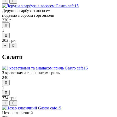
+
Деруни з гарбуза з лососем
подаємо з соусом горгонзоли
220 г
1
202 грн
+
Салати
З креветками та ананасом гриль
240 г
1
374 грн
+
Цезар класичний