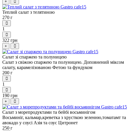
+
Теплий салат з телятиною
270 г
1
322 грн
+
Салат зі спаржею та полуницею
Салат з свіжою спаржею та полуницею. Доповнений міксом
салату, карамелізованою Фетою та фундуком
200 г
1
190 грн
+
Салат з морепродуктами та бейбі восьминігом
Восьминіг, кальмар,креветка з хрусткою зеленню,томатамт та
авокадо у соусі Азія та соус Цитронет
250 г