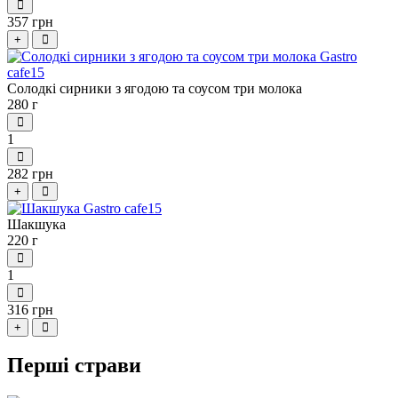
357 грн
+
Солодкі сирники з ягодою та соусом три молока
280 г
1
282 грн
+
Шакшука
220 г
1
316 грн
+
Перші страви