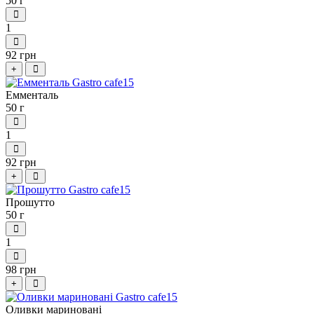
50 г
1
92 грн
+
Емменталь
50 г
1
92 грн
+
Прошутто
50 г
1
98 грн
+
Оливки мариновані