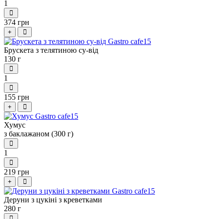
1
374 грн
+
Брускета з телятиною су-від
130 г
1
155 грн
+
Хумус
з баклажаном (300 г)
1
219 грн
+
Деруни з цукіні з креветками
280 г