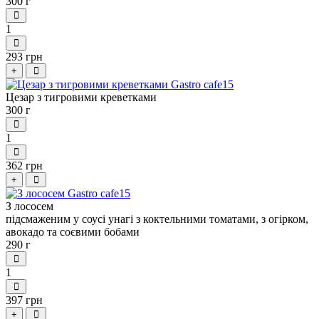
300 г
1
293 грн
+
Цезар з тигровими креветками
300 г
1
362 грн
+
З лососем
підсмаженим у соусі унагі з коктельними томатами, з огірком,
авокадо та соєвими бобами
290 г
1
397 грн
+