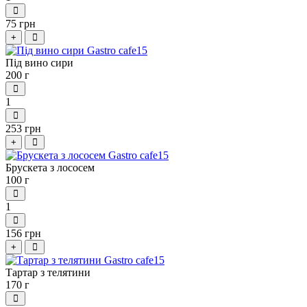
75 грн
+
Під вино сири
200 г
1
253 грн
+
Брускета з лососем
100 г
1
156 грн
+
Тартар з телятини
170 г