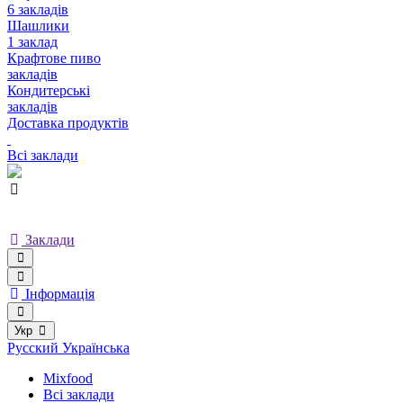
6 закладів
Шашлики
1 заклад
Крафтове пиво
закладів
Кондитерські
закладів
Доставка продуктів
Всі заклади
Заклади
Інформація
Укр
Русский
Українська
Mixfood
Всі заклади