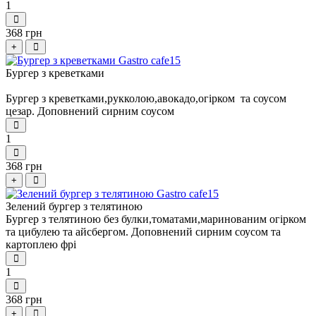
1
368 грн
+
Бургер з креветками
Бургер з креветками,рукколою,авокадо,огірком та соусом
цезар. Доповнений сирним соусом
1
368 грн
+
Зелений бургер з телятиною
Бургер з телятиною без булки,томатами,маринованим огірком
та цибулею та айсбергом. Доповнений сирним соусом та
картоплею фрі
1
368 грн
+