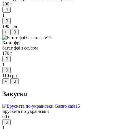
200 г
1
190 грн
+
Батат фрі
батат фрі з соусом
170 г
1
110 грн
+
Закуски
Брускета по-українськи
60 г
1