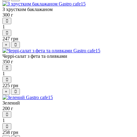
З хрустким баклажаном
300 г
1
247 грн
+
Черрі-салат з фета та оливками
350 г
1
225 грн
+
Зелений
200 г
1
258 грн