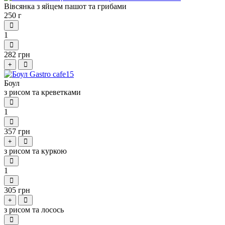
Вівсянка з яйцем пашот та грибами
250 г
1
282 грн
+
Боул
з рисом та креветками
1
357 грн
+
з рисом та куркою
1
305 грн
+
з рисом та лосось