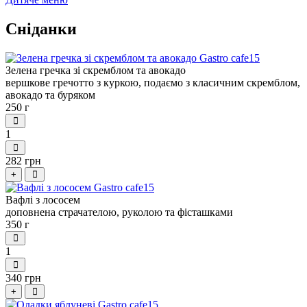
Сніданки
Зелена гречка зі скремблом та авокадо
вершкове гречотто з куркою, подаємо з класичним скремблом,
авокадо та буряком
250 г
1
282 грн
+
Вафлі з лососем
доповнена страчателою, руколою та фісташками
350 г
1
340 грн
+