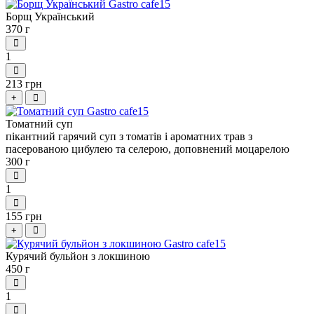
Борщ Український
370 г
1
213 грн
+
Томатний суп
пікантний гарячий суп з томатів і ароматних трав з
пасерованою цибулею та селерою, доповнений моцарелою
300 г
1
155 грн
+
Курячий бульйон з локшиною
450 г
1