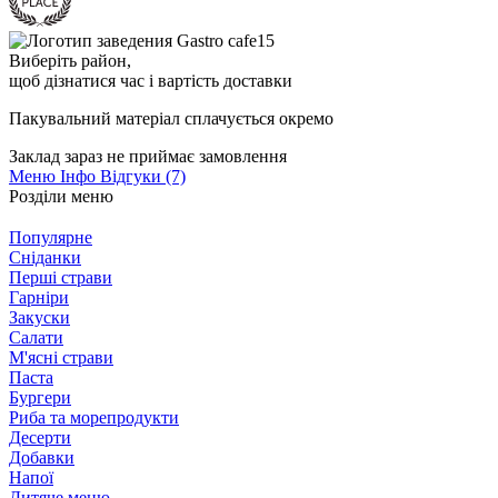
Виберіть район
,
щоб дізнатися час і вартість доставки
Пакувальний матеріал cплачується окремо
Заклад зараз не приймає замовлення
Меню
Інфо
Відгуки (7)
Розділи меню
Популярне
Сніданки
Перші страви
Гарніри
Закуски
Салати
М'ясні страви
Паста
Бургери
Риба та морепродукти
Десерти
Добавки
Напої
Дитяче меню