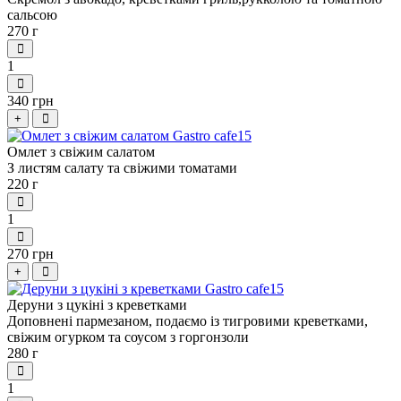
сальсою
270 г
1
340 грн
+
Омлет з свіжим салатом
З листям салату та свіжими томатами
220 г
1
270 грн
+
Деруни з цукіні з креветками
Доповнені пармезаном, подаємо із тигровими креветками,
свіжим огурком та соусом з горгонзоли
280 г
1