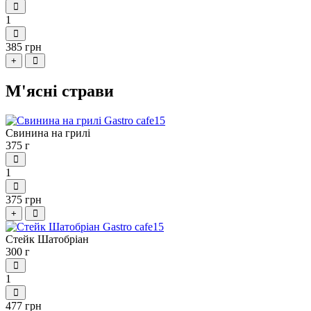
1
385 грн
+
М'ясні страви
Свинина на грилі
375 г
1
375 грн
+
Стейк Шатобріан
300 г
1
477 грн