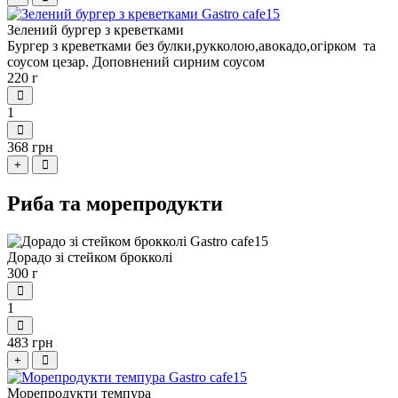
Зелений бургер з креветками
Бургер з креветками без булки,рукколою,авокадо,огірком та
соусом цезар. Доповнений сирним соусом
220 г
1
368 грн
+
Риба та морепродукти
Дорадо зі стейком брокколі
300 г
1
483 грн
+
Морепродукти темпура