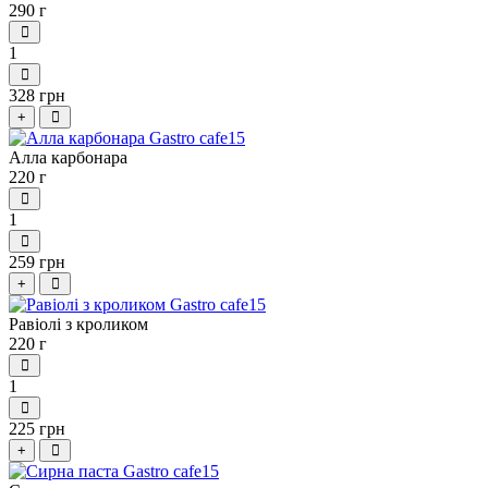
290 г
1
328 грн
+
Алла карбонара
220 г
1
259 грн
+
Равіолі з кроликом
220 г
1
225 грн
+