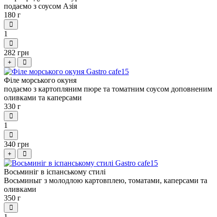
подаємо з соусом Азія
180 г
1
282 грн
+
Філе морського окуня
подаємо з картопляним пюре та томатним соусом доповненим
оливками та каперсами
330 г
1
340 грн
+
Восьминіг в іспанському стилі
Восьминыг з молодлою картовплею, томатами, каперсами та
оливками
350 г
1