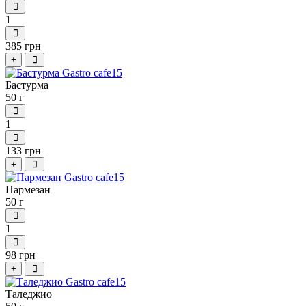
1
385 грн
+
Бастурма
50 г
1
133 грн
+
Пармезан
50 г
1
98 грн
+
Таледжио