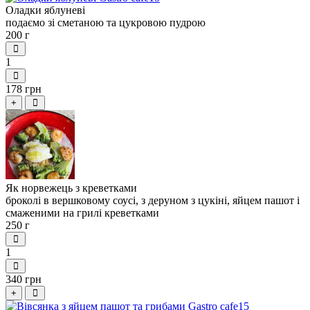
Оладки яблуневі
подаємо зі сметаною та цукровою пудрою
200 г
1
178 грн
+
Як норвежець з креветками
броколі в вершковому соусі, з деруном з цукіні, яйцем пашот і
смаженими на грилі креветками
250 г
1
340 грн
+