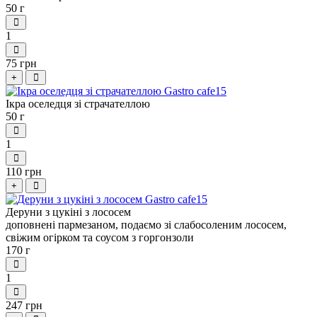
50 г
1
75 грн
+
Ікра оселедця зі страчателлою
50 г
1
110 грн
+
Деруни з цукіні з лососем
доповнені пармезаном, подаємо зі слабосоленим лососем,
свіжим огірком та соусом з горгонзоли
170 г
1
247 грн