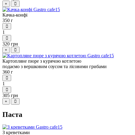
+
Качка-конфі
350 г
1
320 грн
+
Картопляне пюре з курячою котлетою
подаємо з вершковим соусом та лісовими грибами
360 г
1
305 грн
+
Паста
З креветками