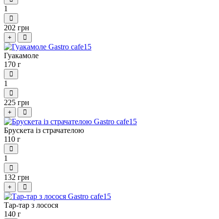
1
202 грн
+
Гуакамоле
170 г
1
225 грн
+
Брускета із страчателою
110 г
1
132 грн
+
Тар-тар з лосося
140 г