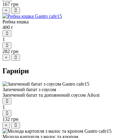
167 грн
+
Рибна юшка
400 г
1
282 грн
+
Гарніри
Запечений батат з соусом
Запечений батат та доповнений соусом Айолі
1
132 грн
+
Молода картопля з малос та кропом