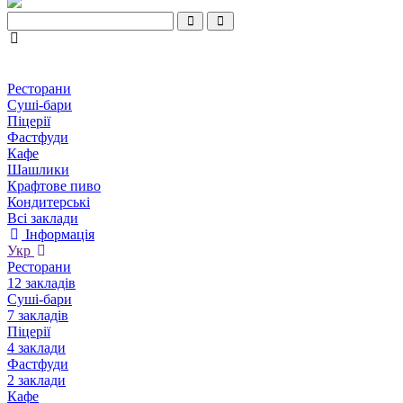
Ресторани
Суші-бари
Піцерії
Фастфуди
Кафе
Шашлики
Крафтове пиво
Кондитерські
Всі заклади
Інформація
Укр
Ресторани
12 закладів
Суші-бари
7 закладів
Піцерії
4 заклади
Фастфуди
2 заклади
Кафе