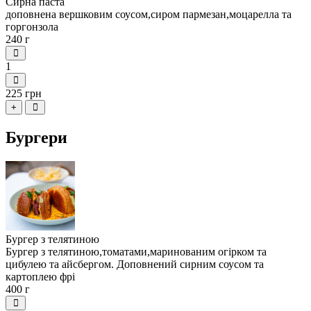
Сирна паста
доповнена вершковим соусом,сиром пармезан,моцарелла та
горгонзола
240 г
1
225 грн
+
Бургери
Бургер з телятиною
Бургер з телятиною,томатами,маринованим огірком та
цибулею та айсбергом. Доповнений сирним соусом та
картоплею фрі
400 г